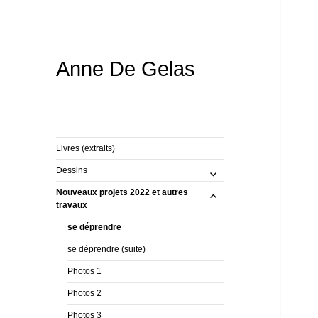
Anne De Gelas
Livres (extraits)
ouvrir
Dessins
le
ouvrir
Nouveaux projets 2022 et autres
sous-
le
travaux
menu
sous-
se déprendre
menu
se déprendre (suite)
Photos 1
Photos 2
Photos 3