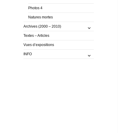
Photos 4
Natures mortes
ouvrir
Archives (2000 – 2010)
le
Textes – Articles
sous-
menu
Vues d’expositions
ouvrir
INFO
le
sous-
menu